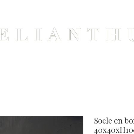
uil
Nos Articles
Cont
Socle en bo
40x40xH1