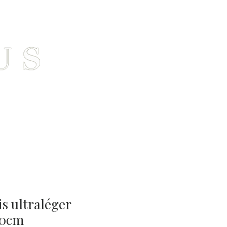
Connexion
act
is ultraléger
00cm